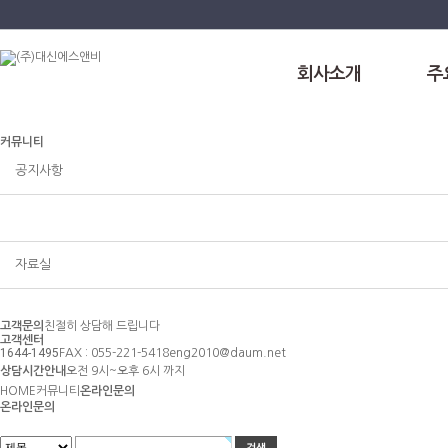
회사소개
주
커뮤니티
공지사항
온라인문의
자료실
고객문의
친절히 상담해 드립니다
고객센터
1644-1495
FAX : 055-221-5418
eng2010@daum.net
상담시간안내
오전 9시~오후 6시 까지
HOME
커뮤니티
온라인문의
온라인문의