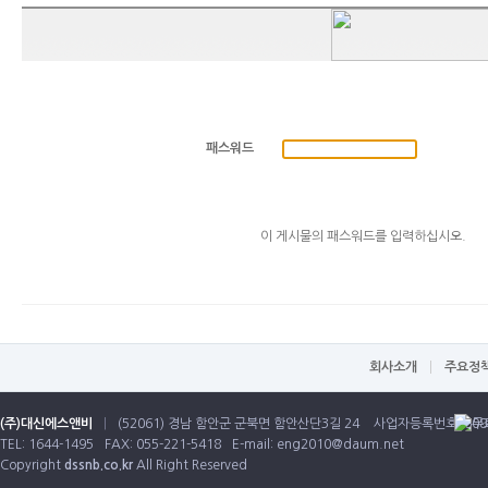
패스워드
이 게시물의 패스워드를 입력하십시오.
회사소개
주요정
(주)대신에스앤비
|
(52061) 경남 함안군 군북면 함안산단3길 24
사업자등록번호: 608-
TEL: 1644-1495
FAX: 055-221-5418
E-mail:
eng2010@daum.net
Copyright
dssnb.co.kr
All Right Reserved