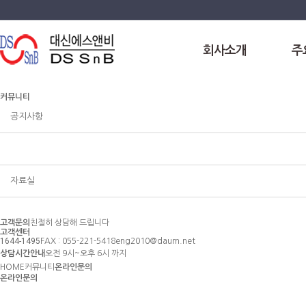
회사소개
주
커뮤니티
공지사항
온라인문의
자료실
고객문의
친절히 상담해 드립니다
고객센터
1644-1495
FAX : 055-221-5418
eng2010@daum.net
상담시간안내
오전 9시~오후 6시 까지
HOME
커뮤니티
온라인문의
온라인문의