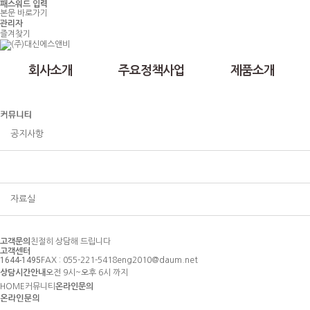
패스워드 입력
본문 바로가기
관리자
즐겨찾기
회사소개
주요정책사업
제품소개
공지사항
온라인문의
자료실
고객문의
친절히 상담해 드립니다
고객센터
1644-1495
FAX : 055-221-5418
eng2010@daum.net
상담시간안내
오전 9시~오후 6시 까지
HOME
커뮤니티
온라인문의